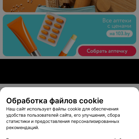
Обработка файлов cookie
О проекте
Новости проекта
Размещение рекламы
Наш сайт использует файлы cookie для обеспечения
Вакансии
Публичный договор
Способы оплаты
удобства пользователей сайта, его улучшения, сбора
статистики и предоставления персонализированных
Публичный договор по использованию сервиса
рекомендаций.
«Афиша»
Пользовательское соглашение