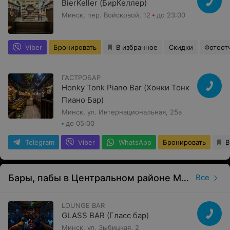
BierKeller (БирКеллер)
Минск, пер. Войсковой, 12
до 23:00
Viber
Бронировать
В избранное
Скидки
Фотоот
ГАСТРОБАР
Honky Tonk Piano Bar (Хонки Тонк
Пиано Бар)
Минск, ул. Интернациональная, 25а
до 05:00
Telegram
Viber
WhatsApp
Бронировать
В
Бары, пабы в Центральном районе Минска
Все
LOUNGE BAR
GLASS BAR (Гласс бар)
Минск, ул. Зыбицкая, 2