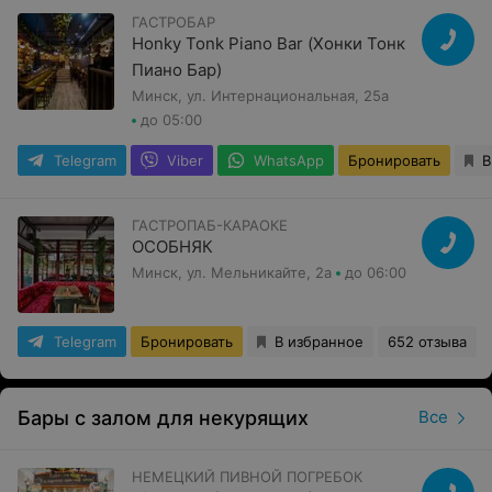
ГАСТРОБАР
Honky Tonk Piano Bar (Хонки Тонк
Пиано Бар)
Минск, ул. Интернациональная, 25а
до 05:00
Telegram
Viber
WhatsApp
Бронировать
В
ГАСТРОПАБ-КАРАОКЕ
ОСОБНЯК
Минск, ул. Мельникайте, 2а
до 06:00
Telegram
Бронировать
В избранное
652 отзыва
Бары с залом для некурящих
Все
НЕМЕЦКИЙ ПИВНОЙ ПОГРЕБОК