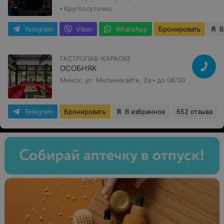
Круглосуточно
Telegram
Viber
WhatsApp
Бронировать
В
ГАСТРОПАБ-КАРАОКЕ
ОСОБНЯК
Минск, ул. Мельникайте, 2а
до 06:00
Telegram
Бронировать
В избранное
652 отзыва