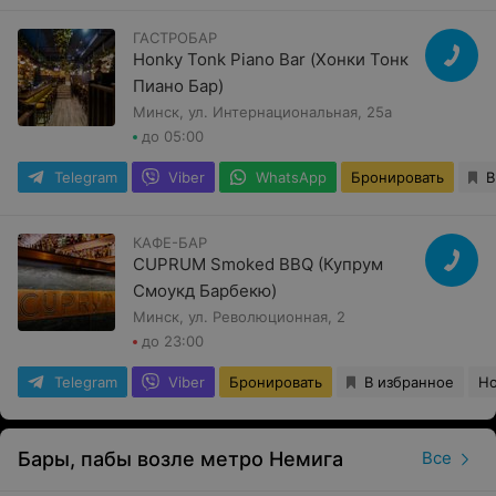
ГАСТРОБАР
Honky Tonk Piano Bar (Хонки Тонк
Пиано Бар)
Минск, ул. Интернациональная, 25а
до 05:00
Telegram
Viber
WhatsApp
Бронировать
В
КАФЕ-БАР
CUPRUM Smoked BBQ (Купрум
Смоукд Барбекю)
Минск, ул. Революционная, 2
до 23:00
Telegram
Viber
Бронировать
В избранное
Но
Бары, пабы возле метро Немига
Все